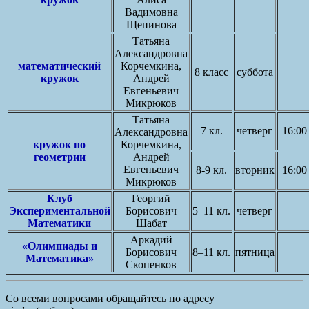
Вадимовна
Щепинова
Татьяна
Александровна
математический
Корчемкина,
8 класс
суббота
кружок
Андрей
Евгеньевич
Микрюков
Татьяна
7 кл.
четверг
16:00
Александровна
кружок по
Корчемкина,
геометрии
Андрей
Евгеньевич
8-9 кл.
вторник
16:00
Микрюков
Клуб
Георгий
Экспериментальной
Борисович
5–11 кл.
четверг
Математики
Шабат
Аркадий
«Олимпиады и
Борисович
8–11 кл.
пятница
Математика»
Скопенков
Со всеми вопросами обращайтесь по адресу