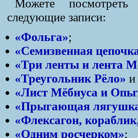
Можете посмотреть 
следующие записи:
«Фольга»
;
«Семизвенная цепочк
«Три ленты и лента М
«Треугольник Рёло»
«Лист Мёбиуса и Опы
«Прыгающая лягушк
«Флексагон, кораблик
«Одним росчерком»
;