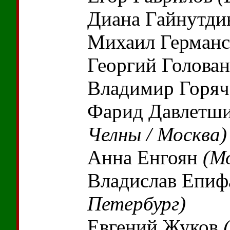
Диана Гайнутди
Михаил Герман
Георгий Голова
Владимир Горя
Фарид Давлетш
Челны / Москва)
Анна Енгоян
(М
Владислав Епи
Петербург)
Евгений Жуков