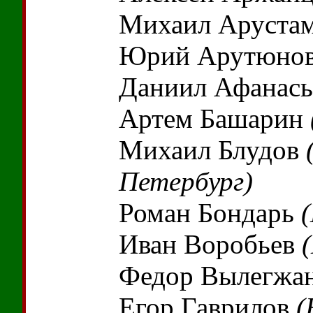
Михаил Аруста
Юрий Арутюно
Даниил Афанас
Артем Башарин
Михаил Блудов
Петербург)
Роман Бондарь
Иван Воробьев
Федор Вылегжа
Егор Гаврилов
(