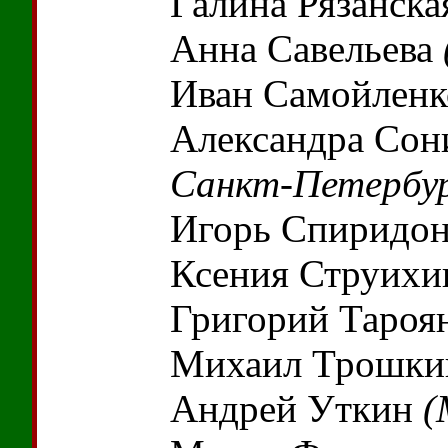
Галина Рязанск
Анна Савельева
Иван Самойлен
Александра Со
Санкт-Петербур
Игорь Спиридо
Ксения Струих
Григорий Тароя
Михаил Трошк
Андрей Уткин
(