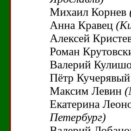
Михаил Корнев
Анна Кравец
(К
Алексей Кристе
Роман Крутовс
Валерий Кулиш
Пётр Кучерявы
Максим Левин
(
Екатерина Леон
Петербург)
Валерий Лобан