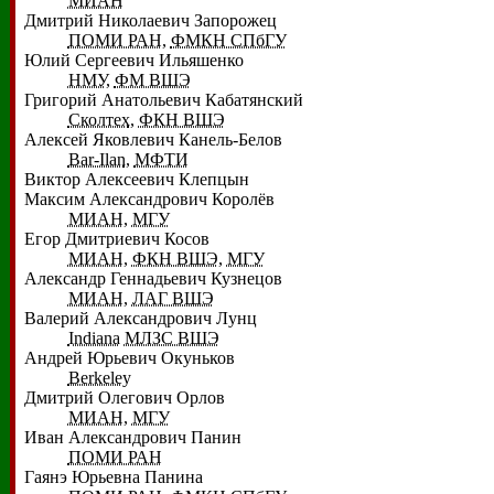
МИАН
Дмитрий Николаевич Запорожец
ПОМИ РАН
,
ФМКН СПбГУ
Юлий Сергеевич Ильяшенко
НМУ
,
ФМ ВШЭ
Григорий Анатольевич Кабатянский
Сколтех
,
ФКН ВШЭ
Алексей Яковлевич Канель-Белов
Bar-Ilan
,
МФТИ
Виктор Алексеевич Клепцын
Максим Александрович Королёв
МИАН
,
МГУ
Егор Дмитриевич Косов
МИАН
,
ФКН ВШЭ
,
МГУ
Александр Геннадьевич Кузнецов
МИАН
,
ЛАГ ВШЭ
Валерий Александрович Лунц
Indiana
МЛЗС ВШЭ
Андрей Юрьевич Окуньков
Berkeley
Дмитрий Олегович Орлов
МИАН
,
МГУ
Иван Александрович Панин
ПОМИ РАН
Гаянэ Юрьевна Панина