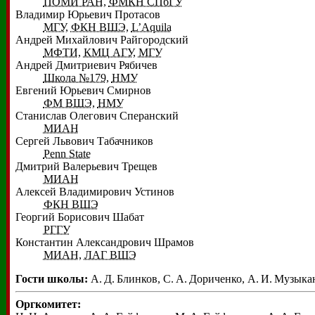
ПОМИ РАН
,
ФМКН СПбГУ
Владимир Юрьевич Протасов
МГУ
,
ФКН ВШЭ
,
L’Aquila
Андрей Михайлович Райгородский
МФТИ
,
КМЦ АГУ
,
МГУ
Андрей Дмитриевич Рябичев
Школа №179
,
НМУ
Евгений Юрьевич Смирнов
ФМ ВШЭ
,
НМУ
Станислав Олегович Сперанский
МИАН
Сергей Львович Табачников
Penn State
Дмитрий Валерьевич Трещев
МИАН
Алексей Владимирович Устинов
ФКН ВШЭ
Георгий Борисович Шабат
РГГУ
Константин Александрович Шрамов
МИАН
,
ЛАГ ВШЭ
Гости школы:
А. Д. Блинков
,
С. А. Дориченко
,
А. И. Музыка
Оргкомитет: