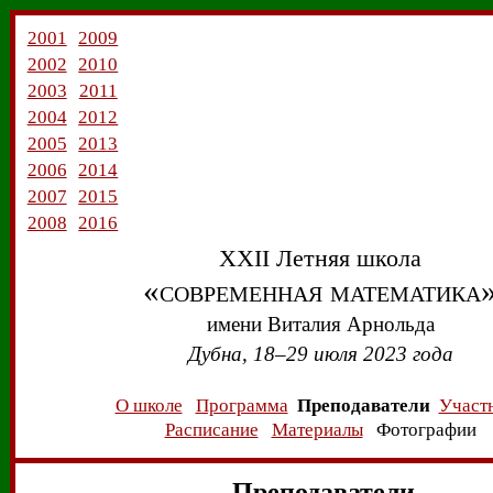
2001
2009
2002
2010
2003
2011
2004
2012
2005
2013
2006
2014
2007
2015
2008
2016
XXII Летняя школа
«современная математика
имени
Виталия Арнольда
Дубна, 18–29 июля 2023 года
О школе
Программа
Преподаватели
Участ
Расписание
Материалы
Фотографии
Преподаватели