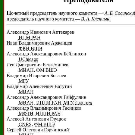
П
очетный председатель научного комитета —
А. Б. Сосински
председатель научного комитета —
В. А. Клепцын
.
Александр Иванович Аптекарев
ИПМ РАН
Иван Владимирович Аржанцев
ФКН ВШЭ
Александр Александрович Бейлинсон
UChicago
Лев Дмитриевич Беклемишев
МИАН
,
ФМ ВШЭ
Владимир Игоревич Богачев
МГУ
Владимир Алексеевич Ватутин
МИАН
Александр Александрович Гайфуллин
МИАН
,
ИППИ РАН
,
МГУ
,
Сколтех
Александр Владимирович Гасников
МФТИ
,
ИППИ РАН
Алексей Антонович Глуцюк
CNRS
,
ФМ ВШЭ
Сергей Олегович Горчинский