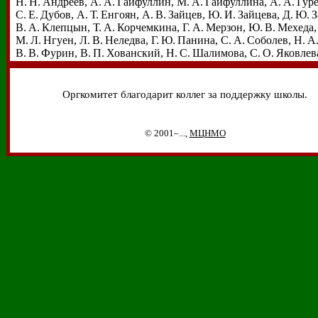
Н. Н. Андреев
,
А. А. Гайфуллин
,
М. А. Гайфуллина
,
А. А. Гур
С. Е. Дубов
,
А. Т. Енгоян
,
А. В. Зайцев
,
Ю. И. Зайцева
,
Д. Ю. 
В. А. Клепцын
,
Т. А. Корчемкина
,
Г. А. Мерзон
,
Ю. В. Мехеда
М. Л. Нгуен
,
Л. В. Неледва
,
Г. Ю. Панина
,
С. А. Соболев
,
Н. А
В. В. Фурин
,
В. П. Хованский
,
Н. С. Шалимова
,
С. О. Яковлев
Оргкомитет благодарит коллег за поддержку школы.
© 2001–...,
МЦНМО