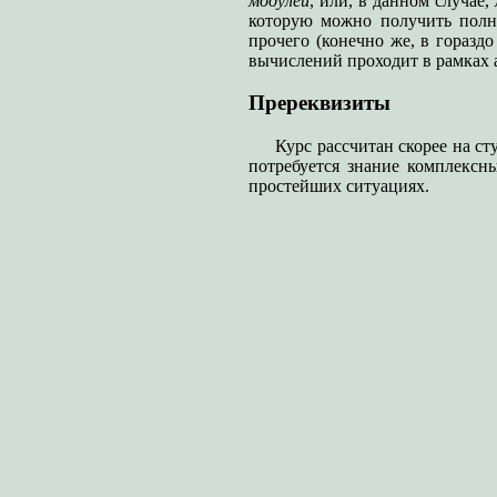
модулей
, или, в данном случае,
которую можно получить полны
прочего (конечно же, в горазд
вычислений проходит в рамках а
Пререквизиты
Курс рассчитан скорее на ст
потребуется знание комплексн
простейших ситуациях.