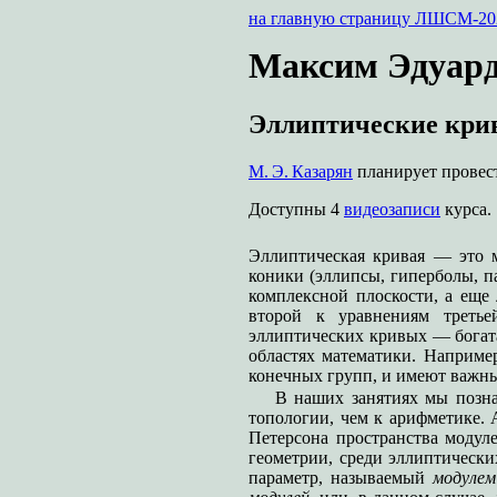
на главную страницу ЛШСМ-20
Максим Эдуард
Эллиптические кри
М. Э. Казарян
планирует провест
Доступны 4
видеозаписи
курса.
Эллиптическая кривая — это м
коники (эллипсы, гиперболы, п
комплексной плоскости, а еще 
второй к уравнениям третье
эллиптических кривых — богата
областях математики. Наприме
конечных групп, и имеют важны
В наших занятиях мы позн
топологии, чем к арифметике. 
Петерсона пространства модуле
геометрии, среди эллиптическ
параметр, называемый
модулем