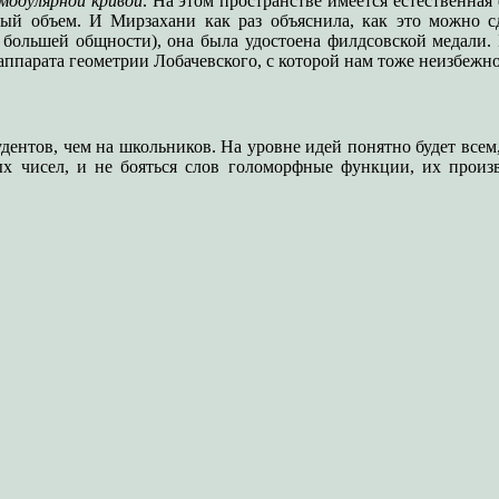
модулярной кривой
. На этом пространстве имеется естественна
й объем. И Мирзахани как раз объяснила, как это можно сдел
о большей общности), она была удостоена филдсовской медали.
ппарата геометрии Лобачевского, с которой нам тоже неизбежно
удентов, чем на школьников. На уровне идей понятно будет всем,
ых чисел, и не бояться слов голоморфные функции, их произ