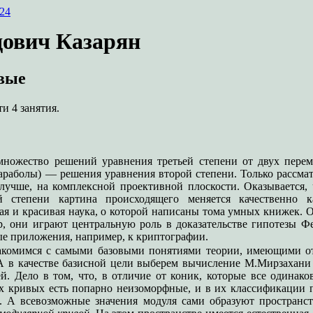
24
ович Казарян
вые
и 4 занятия.
ножество решений уравнения третьей степени от двух перем
араболы) — решения уравнения второй степени. Только рассма
лучше, на комплексной проективной плоскости. Оказывается, 
й степени картина происходящего меняется качественно к
я и красивая наука, о которой написаны тома умных книжек. 
р, они играют центральную роль в доказательстве гипотезы Ф
е приложения, например, к криптографии.
акомимся с самыми базовыми понятиями теории, имеющими от
А в качестве базисной цели выберем вычисление М.Мирзахани 
й. Дело в том, что, в отличие от коник, которые все одинак
их кривых есть попарно неизоморфные, и в их классификации 
. А всевозможные значения модуля сами образуют пространс