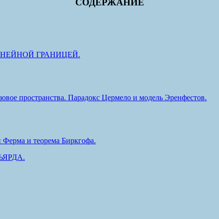
СОДЕРЖАНИЕ
ИНЕЙНОЙ ГРАНИЦЕЙ.
овое пространства. Парадокс Цермело и модель Эренфестов.
 Ферма и теорема Биркгофа.
ЬЯРДА.