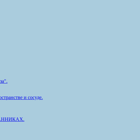
за".
странстве и сосуде.
АННИКАХ.