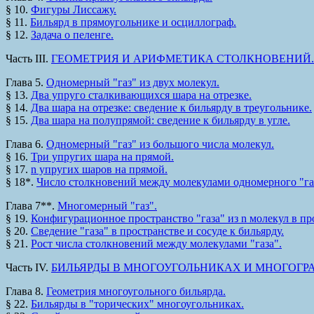
§ 10.
Фигуры Лиссажу.
§ 11.
Бильярд в прямоугольнике и осциллограф.
§ 12.
Задача о пеленге.
Часть III.
ГЕОМЕТРИЯ И АРИФМЕТИКА СТОЛКНОВЕНИЙ.
Глава 5.
Одномерный "газ" из двух молекул.
§ 13.
Два упруго сталкивающихся шара на отрезке.
§ 14.
Два шара на отрезке: сведение к бильярду в треугольнике.
§ 15.
Два шара на полупрямой: сведение к бильярду в угле.
Глава 6.
Одномерный "газ" из большого числа молекул.
§ 16.
Три упругих шара на прямой.
§ 17.
n упругих шаров на прямой.
§ 18*.
Число столкновений между молекулами одномерного "га
Глава 7**.
Многомерный "газ".
§ 19.
Конфигурационное пространство "газа" из n молекул в про
§ 20.
Сведение "газа" в пространстве и сосуде к бильярду.
§ 21.
Рост числа столкновений между молекулами "газа".
Часть IV.
БИЛЬЯРДЫ В МНОГОУГОЛЬНИКАХ И МНОГОГР
Глава 8.
Геометрия многоугольного бильярда.
§ 22.
Бильярды в "торических" многоугольниках.