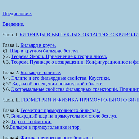
Предисловие.
Введение.
Часть I.
БИЛЬЯРДЫ В ВЫПУКЛЫХ ОБЛАСТЯХ С КРИВОЛ
Глава 1.
Бильярд в круге.
§1.
Шар в круглом бильярде без луз.
§ 2.
Теорема Якоби. Применение к теории чисел.
§ 3.
Теорема Пуанкаре о возвращении. Конфигурационное и фаз
Глава 2.
Бильярд в эллипсе.
§ 4.
Эллипс и его бильярдные свойства. Каустики.
§ 5*.
Задача об освещении невыпуклой области.
§ 6.
Экстремальные свойства бильярдных траекторий. Принцип
Часть II.
ГЕОМЕТРИЯ И ФИЗИКА ПРЯМОУГОЛЬНОГО БИЛ
Глава 3.
Геометрия прямоугольного бильярда.
§ 7.
Бильярдный шар на прямоугольном столе без луз.
§ 8.
Top и его обмотки.
§ 9.
Бильярд в прямоугольнике и тор.
Глава 4.
Физика прямоугольного бильярда.