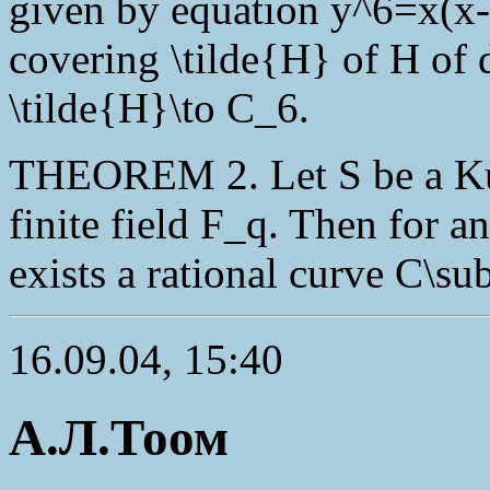
given by equation y^6=x(x-1
covering \tilde{H} of H of 
\tilde{H}\to C_6.
THEOREM 2. Let S be a Ku
finite field F_q. Then for a
exists a rational curve C\su
16.09.04, 15:40
А.Л.Тоом