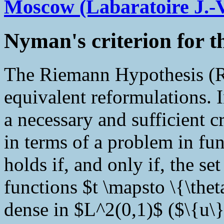
Moscow (Labaratoire J.-V
Nyman's criterion for 
The Riemann Hypothesis (R
equivalent reformulations. 
a necessary and sufficient cr
in terms of a problem in fu
holds if, and only if, the se
functions $t \mapsto \{\theta
dense in $L^2(0,1)$ ($\{u\}$