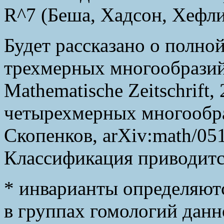
R^7 (Беша, Хадсон, Хефли
Будет рассказано о полно
трехмерных многообразий
Mathematische Zeitschrift
четырехмерных многообра
Скопенков, arXiv:math/05
Классификация приводитс
* инварианты определяют
в группах гомологий данн