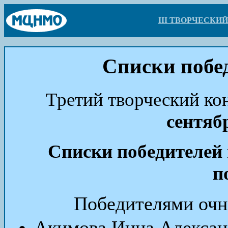
III ТВОРЧЕСК
Списки побе
Третий творческий ко
сентяб
Списки победителей
п
Победителями очно
Акимова Инна Алекса