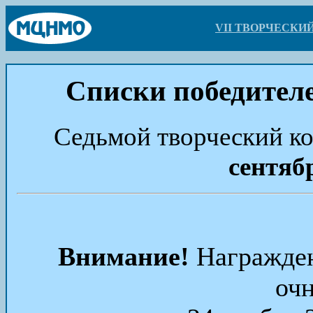
VII ТВОРЧЕСК
Списки победителе
Седьмой творческий ко
сентяб
Внимание!
Награжден
очн