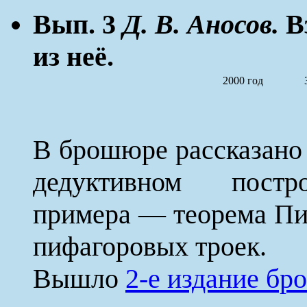
Вып. 3
Д. В. Аносов.
Вз
из неё.
2000 год
В брошюре рассказано 
дедуктивном пост
примера — теорема Пиф
пифагоровых троек.
Вышло
2-е издание б