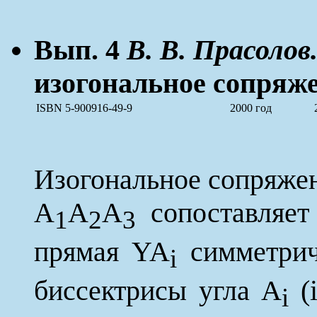
Вып. 4
В. В. Прасолов
изогональное сопряже
ISBN 5-900916-49-9
2000 год
Изогональное сопряжен
A
A
A
сопоставляет
1
2
3
прямая YA
симметри
i
биссектрисы угла A
(i
i