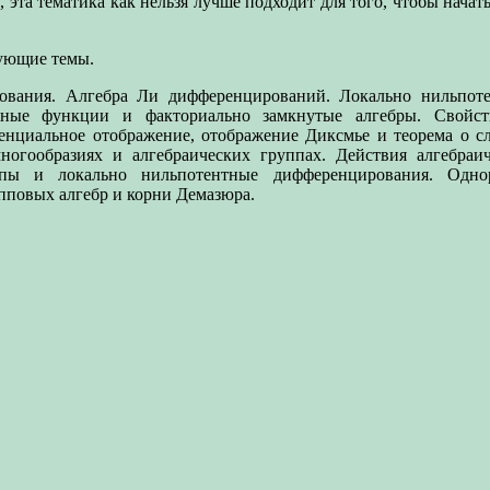
 эта тематика как нельзя лучше подходит для того, чтобы нача
дующие темы.
вания. Алгебра Ли дифференцирований. Локально нильпот
нные функции и факториально замкнутые алгебры. Свойст
нциальное отображение, отображение Диксмье и теорема о сл
огообразиях и алгебраических группах. Действия алгебраич
пы и локально нильпотентные дифференцирования. Одно
повых алгебр и корни Демазюра.