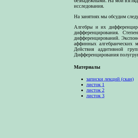
безнадежными. На мой взгляд,
исследования.
На занятиях мы обсудим сле
Алгебры и их дифференциро
дифференцирования. Степе
дифференцирований. Экспоне
аффинных алгебраических мн
Действия аддитивной груп
Дифференцирования полугруп
Материалы
записки лекций (скан)
листок 1
листок 2
листок 3