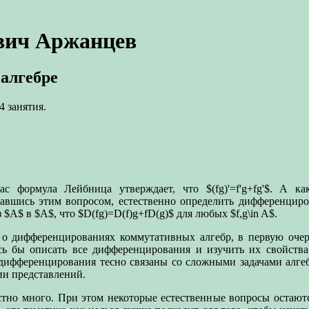
вич Аржанцев
алгебре
4 занятия.
ас формула Лейбница утверждает, что $(fg)'=f'g+fg'$. А к
авшись этим вопросом, естественно определить дифференциро
$A$ в $A$, что $D(fg)=D(f)g+fD(g)$ для любых $f,g\in A$.
о дифференцированиях коммутативных алгебр, в первую очер
ь бы описать все дифференцирования и изучить их свойства
 дифференцирования тесно связаны со сложными задачами алгеб
ии представлений.
но много. При этом некоторые естественные вопросы остаются