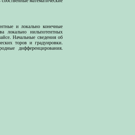
ть собственные математические
ентные и локально конечные
ва локально нильпотентных
айсе. Начальные сведения об
еских торов и градуировки.
родные дифференцирования.