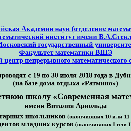
ийская Академия наук (отделение матема
ематический институт имени В.А.Стек
осковский государственный университ
Факультет математики ВШЭ
 центр непрерывного математического 
проводят
с 19 по 30 июля
2018 года в Дубн
(на базе дома отдыха «Ратмино»)
етнюю школу «Современная мате
имени
Виталия Арнольда
старших школьников
(окончивших 10 или 11 
удентов младших курсов
(окончивших I или I