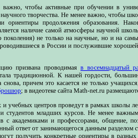
 важно, чтобы активные при обучении в униве
научного творчества. Не менее важно, чтобы шк
ли ориентиры продолжения образования. Нако
вляется наличие самой атмосферы научной школ
 поколения) не только на научные, но и на сам
проводившиеся в России и послужившие хорошей
дицию призвана проводимая
в восемнадцатый р
стала традиционной. К нашей гордости, большин
а снова, причем это касается не только учащихся
 брошюр
; в видеотеке сайта Math-net.ru размещаю
 и учебных центров проведут в рамках школы ле
и студентов младших курсов. Не менее важным,
в с академиками и профессорами, общение, п
анный ответ от занимающегося данным разделом 
могут получить конкретные ориентиры в разных 