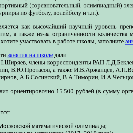
Спортивный (соревновательный, олимпиадный) эле
урниры по футболу, волейболу и т.п.).
ляется как высочайший научный уровень препо
этим, а также из-за ограниченности количества 
хотите участвовать в работе школы, заполните
ан
сти
занятия на школе
дали
Н.Ширяев, члены-корреспонденты РАН Л.Д.Бекле
нин, В.Ю.Протасов, а также И.В.Аржанцев, А.П.В
ирнов, А.Б.Сосинский, В.А.Тиморин, И.А.Чельц
вит ориентировочно 15 500 рублей (в сумму оргв
тся:
осковской математической олимпиады;