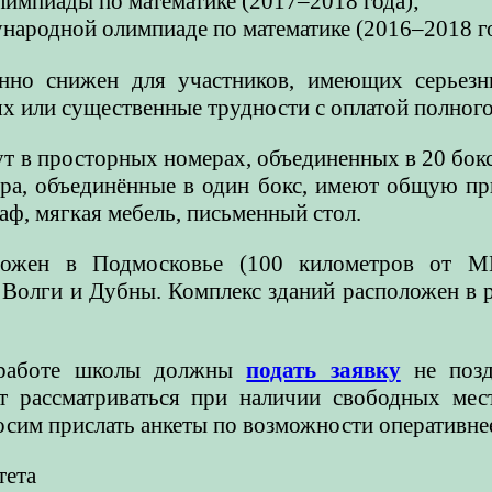
лимпиады по математике (2017–2018 года);
ародной олимпиаде по математике (2016–2018 го
нно снижен для участников, имеющих серьезн
х или существенные трудности с оплатой полного
т в просторных номерах, объединенных в 20 бокс
ера, объединённые в один бокс, имеют общую пр
ф, мягкая мебель, письменный стол.
ложен в Подмосковье (100 километров от М
 Волги и Дубны. Комплекс зданий расположен в 
 работе школы должны
подать заявку
не поз
т рассматриваться при наличии свободных мест
росим прислать анкеты по возможности оперативне
тета