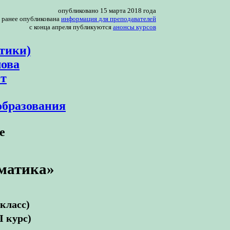
опубликовано 15 марта 2018 года
ранее опубликована
информация для преподавателей
с конца апреля публикуются
анонсы курсов
тики)
лова
ет
образования
е
матика»
класс)
I курс)