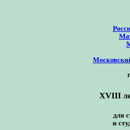
Росс
Мат
М
Московский
XVIII
л
для 
и ст