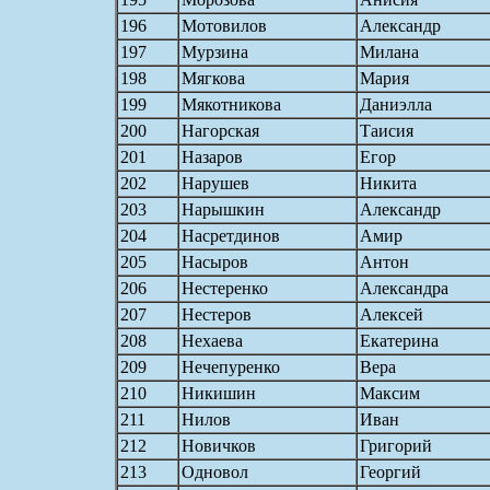
196
Мотовилов
Александр
197
Мурзина
Милана
198
Мягкова
Мария
199
Мякотникова
Даниэлла
200
Нагорская
Таисия
201
Назаров
Егор
202
Нарушев
Никита
203
Нарышкин
Александр
204
Насретдинов
Амир
205
Насыров
Антон
206
Нестеренко
Александра
207
Нестеров
Алексей
208
Нехаева
Екатерина
209
Нечепуренко
Вера
210
Никишин
Максим
211
Нилов
Иван
212
Новичков
Григорий
213
Одновол
Георгий