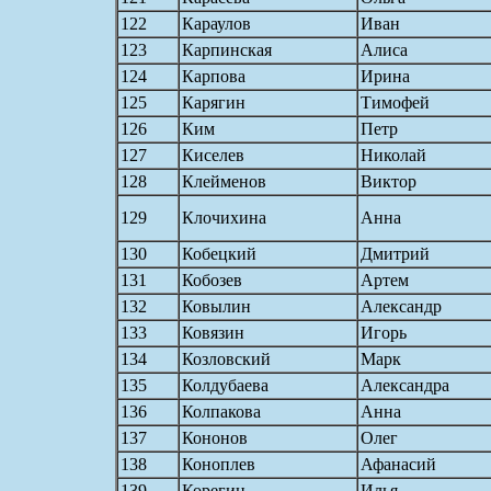
122
Караулов
Иван
123
Карпинская
Алиса
124
Карпова
Ирина
125
Карягин
Тимофей
126
Ким
Петр
127
Киселев
Николай
128
Клейменов
Виктор
129
Клочихина
Анна
130
Кобецкий
Дмитрий
131
Кобозев
Артем
132
Ковылин
Александр
133
Ковязин
Игорь
134
Козловский
Марк
135
Колдубаева
Александра
136
Колпакова
Анна
137
Кононов
Олег
138
Коноплев
Афанасий
139
Корегин
Илья