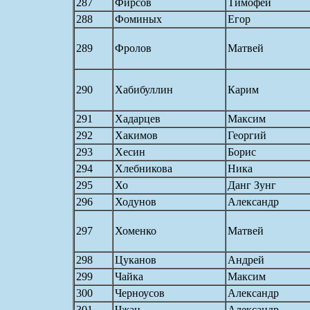
287
Фирсов
Тимофей
288
Фоминых
Егор
289
Фролов
Матвей
290
Хабибуллин
Карим
291
Хадарцев
Максим
292
Хакимов
Георгий
293
Хесин
Борис
294
Хлебникова
Ника
295
Хо
Данг Зунг
296
Ходунов
Александр
297
Хоменко
Матвей
298
Цуканов
Андрей
299
Чайка
Максим
300
Черноусов
Александр
301
Чжан
Александр