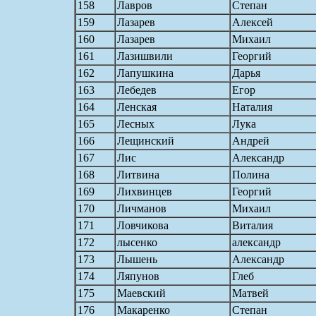
158
Лавров
Степан
159
Лазарев
Алексей
160
Лазарев
Михаил
161
Лазишвили
Георгий
162
Лапушкина
Дарья
163
Лебедев
Егор
164
Ленская
Наталия
165
Лесных
Лука
166
Лещинский
Андрей
167
Лис
Александр
168
Литвина
Полина
169
Лихвинцев
Георгий
170
Личманов
Михаил
171
Ловчикова
Виталия
172
лысенко
александр
173
Лышень
Александр
174
Ляпунов
Глеб
175
Маевский
Матвей
176
Макаренко
Степан