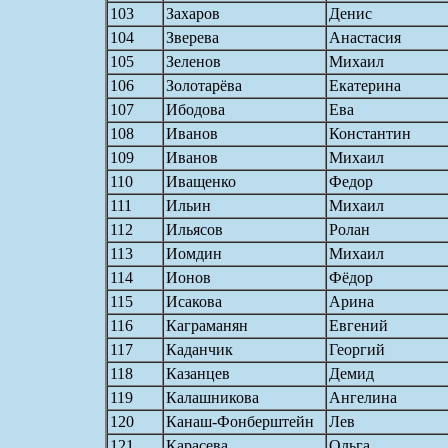
103
Захаров
Денис
104
Зверева
Анастасия
105
Зеленов
Михаил
106
Золотарёва
Екатерина
107
Ибодова
Ева
108
Иванов
Константин
109
Иванов
Михаил
110
Иващенко
Федор
111
Ильин
Михаил
112
Ильясов
Ролан
113
Иомдин
Михаил
114
Ионов
Фёдор
115
Исакова
Арина
116
Каграманян
Евгений
117
Каданчик
Георгий
118
Казанцев
Демид
119
Калашникова
Ангелина
120
Канаш-Фонберштейн
Лев
121
Карасева
Ольга