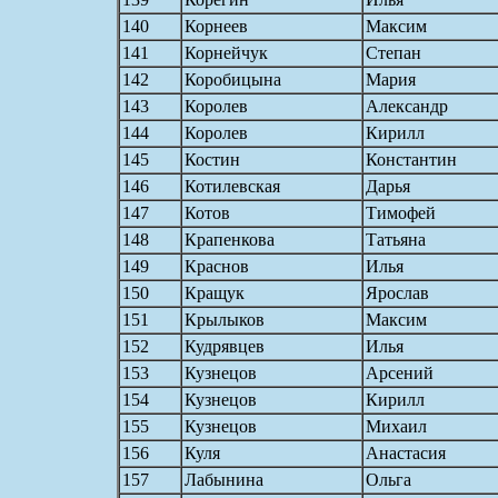
140
Корнеев
Максим
141
Корнейчук
Степан
142
Коробицына
Мария
143
Королев
Александр
144
Королев
Кирилл
145
Костин
Константин
146
Котилевская
Дарья
147
Котов
Тимофей
148
Крапенкова
Татьяна
149
Краснов
Илья
150
Кращук
Ярослав
151
Крылыков
Максим
152
Кудрявцев
Илья
153
Кузнецов
Арсений
154
Кузнецов
Кирилл
155
Кузнецов
Михаил
156
Куля
Анастасия
157
Лабынина
Ольга