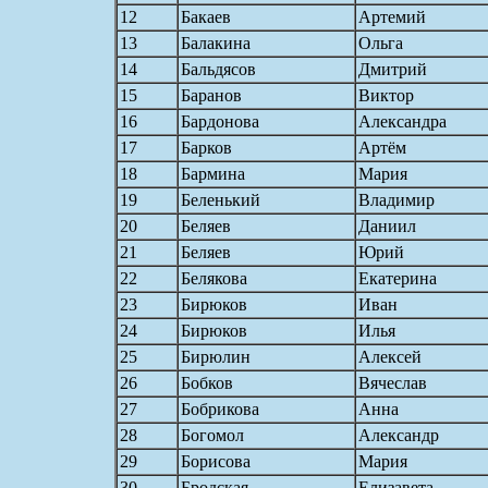
12
Бакаев
Артемий
13
Балакина
Ольга
14
Бальдясов
Дмитрий
15
Баранов
Виктор
16
Бардонова
Александра
17
Барков
Артём
18
Бармина
Мария
19
Беленький
Владимир
20
Беляев
Даниил
21
Беляев
Юрий
22
Белякова
Екатерина
23
Бирюков
Иван
24
Бирюков
Илья
25
Бирюлин
Алексей
26
Бобков
Вячеслав
27
Бобрикова
Анна
28
Богомол
Александр
29
Борисова
Мария
30
Бродская
Елизавета