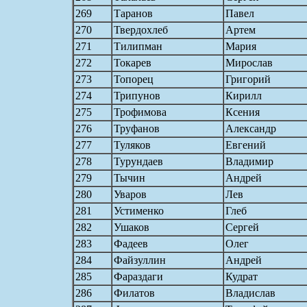
269
Таранов
Павел
270
Твердохлеб
Артем
271
Тилипман
Мария
272
Токарев
Мирослав
273
Топорец
Григорий
274
Трипунов
Кирилл
275
Трофимова
Ксения
276
Труфанов
Александр
277
Туляков
Евгений
278
Турундаев
Владимир
279
Тычин
Андрей
280
Уваров
Лев
281
Устименко
Глеб
282
Ушаков
Сергей
283
Фадеев
Олег
284
Файзуллин
Андрей
285
Фараздаги
Кудрат
286
Филатов
Владислав