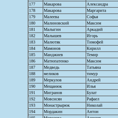
177
Макарова
Александра
178
Макарова
Маргарита
179
Малеева
Софья
180
Малиновский
Максим
181
Малыгин
Аркадий
182
Малышев
Игорь
183
Малютяк
Тимофей
184
Мамонов
Кирилл
185
Манджиев
Темир
186
Матюпатенко
Максим
187
Медведь
Татьяна
188
меликов
тимур
189
Меркулов
Андрей
190
Мещанюк
Илья
191
Мигранов
Булат
192
Мовсисян
Рафаел
193
Монастрырюк
Николай
194
Мордакин
Антон
195
Морозова
Анисия