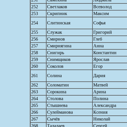
252
Светлаков
Всеволод
253
Скрипник
Максим
254
Слитинская
Софья
255
Служак
Григорий
256
Смирнов
Глеб
257
Смирнягина
Анна
258
Снигирь
Константин
259
Снимщиков
Ярослав
260
Соколов
Егор
261
Солина
Дария
262
Соломатин
Матвей
263
Сорокина
Арина
264
Столова
Полина
265
Стышнева
Александра
266
Сулейманова
Ксения
267
Сычёв
Николай
268
Талалаев
Сергей