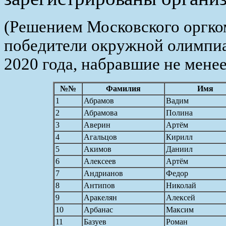
(Решением Московского оргк
победители окружной олимпиад
2020 года, набравшие не мене
№№
Фамилия
Имя
1
Абрамов
Вадим
2
Абрамова
Полина
3
Аверин
Артём
4
Агальцов
Кирилл
5
Акимов
Даниил
6
Алексеев
Артём
7
Андрианов
Федор
8
Антипов
Николай
9
Аракелян
Алексей
10
Арбанас
Максим
11
Базуев
Роман