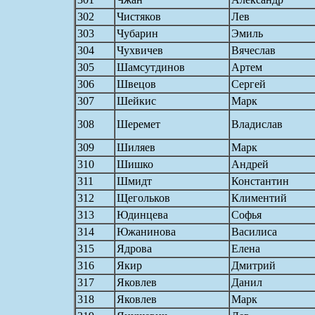
302
Чистяков
Лев
303
Чубарин
Эмиль
304
Чухвичев
Вячеслав
305
Шамсутдинов
Артем
306
Швецов
Сергей
307
Шейкис
Марк
308
Шеремет
Владислав
309
Шиляев
Марк
310
Шишко
Андрей
311
Шмидт
Константин
312
Щегольков
Климентий
313
Юдинцева
Софья
314
Южанинова
Василиса
315
Ядрова
Елена
316
Якир
Дмитрий
317
Яковлев
Данил
318
Яковлев
Марк