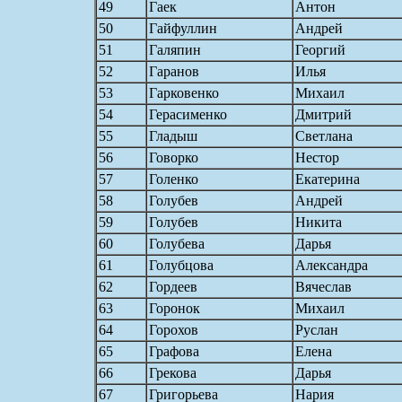
49
Гаек
Антон
50
Гайфуллин
Андрей
51
Галяпин
Георгий
52
Гаранов
Илья
53
Гарковенко
Михаил
54
Герасименко
Дмитрий
55
Гладыш
Светлана
56
Говорко
Нестор
57
Голенко
Екатерина
58
Голубев
Андрей
59
Голубев
Никита
60
Голубева
Дарья
61
Голубцова
Александра
62
Гордеев
Вячеслав
63
Горонок
Михаил
64
Горохов
Руслан
65
Графова
Елена
66
Грекова
Дарья
67
Григорьева
Нария