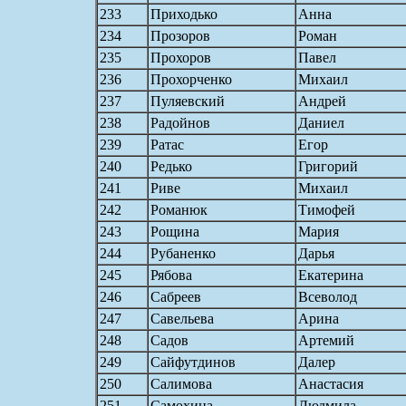
233
Приходько
Анна
234
Прозоров
Роман
235
Прохоров
Павел
236
Прохорченко
Михаил
237
Пуляевский
Андрей
238
Радойнов
Даниел
239
Ратас
Егор
240
Редько
Григорий
241
Риве
Михаил
242
Романюк
Тимофей
243
Рощина
Мария
244
Рубаненко
Дарья
245
Рябова
Екатерина
246
Сабреев
Всеволод
247
Савельева
Арина
248
Садов
Артемий
249
Сайфутдинов
Далер
250
Салимова
Анастасия
251
Самохина
Людмила