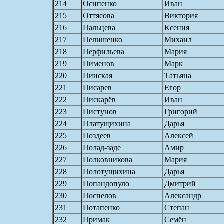
214
Осипенко
Иван
215
Оттясова
Виктория
216
Пальцева
Ксения
217
Пелишенко
Михаил
218
Перфильева
Мария
219
Пименов
Марк
220
Пинская
Татьяна
221
Писарев
Егор
222
Пискарёв
Иван
223
Пистунов
Григорий
224
Платущихина
Дарья
225
Поздеев
Алексей
226
Полад-заде
Амир
227
Полковникова
Мария
228
Полотущихина
Дарья
229
Попандопуло
Дмитрий
230
Поспелов
Александр
231
Потапенко
Степан
232
Примак
Семён