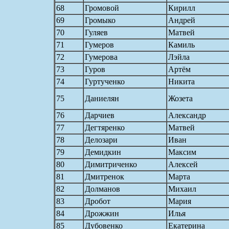
68
Громовой
Кирилл
69
Громыко
Андрей
70
Гуляев
Матвей
71
Гумеров
Камиль
72
Гумерова
Лэйла
73
Гуров
Артём
74
Гуртученко
Никита
75
Даниелян
Жозета
76
Дарчиев
Александр
77
Дегтяренко
Матвей
78
Делозари
Иван
79
Демидкин
Максим
80
Димитриченко
Алексей
81
Дмитренок
Марта
82
Долманов
Михаил
83
Дробот
Мария
84
Дрожжин
Илья
85
Дубовенко
Екатерина