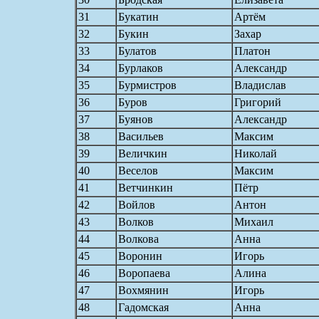
31
Букатин
Артём
32
Букин
Захар
33
Булатов
Платон
34
Бурлаков
Александр
35
Бурмистров
Владислав
36
Буров
Григорий
37
Буянов
Александр
38
Васильев
Максим
39
Величкин
Николай
40
Веселов
Максим
41
Ветчинкин
Пётр
42
Войлов
Антон
43
Волков
Михаил
44
Волкова
Анна
45
Воронин
Игорь
46
Воропаева
Алина
47
Вохмянин
Игорь
48
Гадомская
Анна