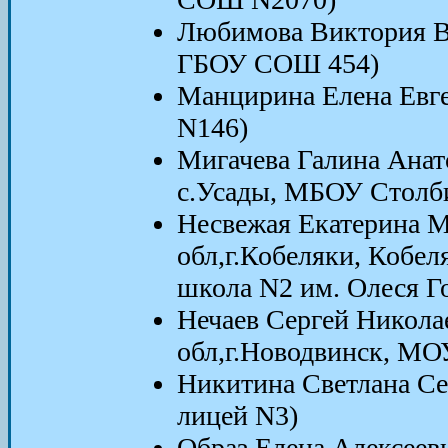
Любимова Виктория Ви
ГБОУ СОШ 454)
Манцирина Елена Евг
N146)
Мигачева Галина Анат
с.Усады, МБОУ Стол
Несвежая Екатерина М
обл,г.Кобеляки, Кобел
школа N2 им. Олеся Г
Нечаев Сергей Никола
обл,г.Новодвинск, М
Никитина Светлана С
лицей N3)
Образ Елена Алексеев