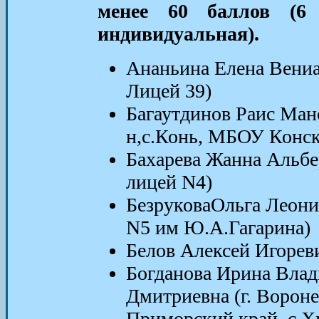
менее 60 баллов (6
индивидуальная).
Ананьина Елена Вениа
Лицей 39)
Багаутдинов Раис Ман
н,с.Конь, МБОУ Конс
Бахарева Жанна Альбе
лицей N4)
БезруковаОльга Леони
N5 им Ю.А.Гагарина)
Белов Алексей Игорев
Богданова Ирина Вла
Дмитриевна (г. Ворон
Приморский край, с