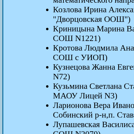
Козлова Ирина Алекса
"Дворцовская ООШ")
Криницына Марина Вас
СОШ N1221)
Кротова Людмила Ана
СОШ с УИОП)
Кузнецова Жанна Евг
N72)
Кузьмина Светлана Ста
МАОУ Лицей N3)
Ларионова Вера Ивано
Собинский р-н,п. Ст
Лупашевская Василиса
СОШ N2070)