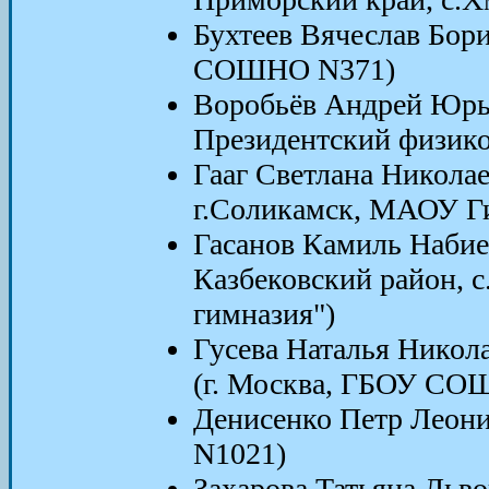
Бухтеев Вячеслав Бор
СОШНО N371)
Воробьёв Андрей Юрье
Президентский физико
Гааг Светлана Никола
г.Соликамск, МАОУ Г
Гасанов Камиль Набие
Казбековский район,
гимназия")
Гусева Наталья Никол
(г. Москва, ГБОУ СО
Денисенко Петр Леон
N1021)
Захарова Татьяна Льво