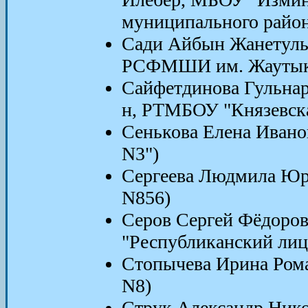
муниципального район
Сади Айбын Жанетулы 
РСФМШИ им. Жаутык
Сайфетдинова Гульнара
н, РТМБОУ "Князевс
Сенькова Елена Ивано
N3")
Сергеева Людмила Юр
N856)
Серов Сергей Фёдоров
"Республиканский лице
Стопычева Ирина Ром
N8)
Струк Александр Нико