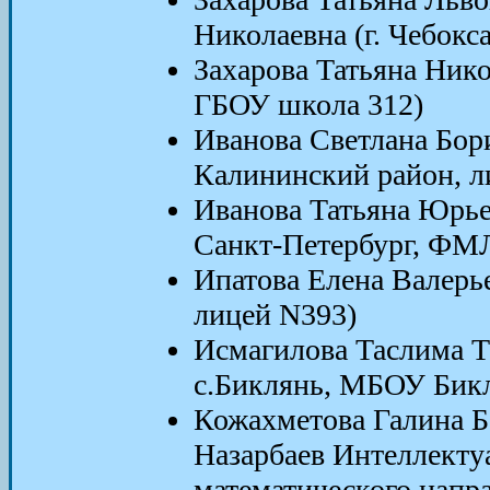
Николаевна (г. Чебок
Захарова Татьяна Нико
ГБОУ школа 312)
Иванова Светлана Бори
Калининский район, л
Иванова Татьяна Юрьев
Санкт-Петербург, ФМ
Ипатова Елена Валерье
лицей N393)
Исмагилова Таслима Та
с.Биклянь, МБОУ Бик
Кожахметова Галина Ба
Назарбаев Интеллекту
математического напр