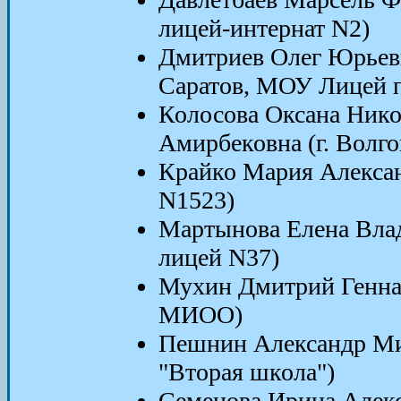
лицей-интернат N2)
Дмитриев Олег Юрьеви
Саратов, МОУ Лицей 
Колосова Оксана Нико
Амирбековна (г. Волг
Крайко Мария Алексан
N1523)
Мартынова Елена Вла
лицей N37)
Мухин Дмитрий Генна
МИОО)
Пешнин Александр Мих
"Вторая школа")
Семенова Ирина Алекс