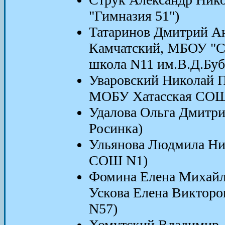
"Гимназия 51")
Татаринов Дмитрий Ан
Камчатский, МБОУ "С
школа N11 им.В.Д.Буб
Уваровский Николай Пе
МОБУ Хатасская СО
Удалова Ольга Дмитр
Росинка)
Ульянова Людмила Ник
СОШ N1)
Фомина Елена Михайло
Ускова Елена Викторо
N57)
Хомутский Владимир А