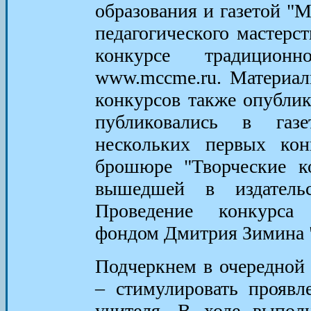
образования и газетой "
педагогического мастерс
конкурсе традицион
www.mccme.ru. Материа
конкурсов также опублик
публиковались в газе
нескольких первых ко
брошюре "Творческие ко
вышедшей в издател
Проведение конкурса 
фондом Дмитрия Зимина 
Подчеркнем в очередной 
– стимулировать проявл
учителя. В ходе выпол