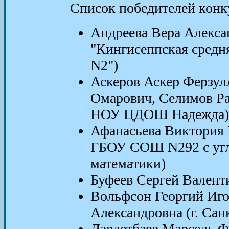
Список победителей конку
Андреева Вера Алекса
"Кингисеппская средн
N2")
Аскеров Аскер Ферзул
Омарович, Селимов Ра
НОУ ЦДОШ Надежда)
Афанасьева Виктория В
ГБОУ СОШ N292 с уг
математики)
Буфеев Сергей Валенти
Вольфсон Георгий Иг
Александровна (г. Сан
Давлетбаев Марсель Ф