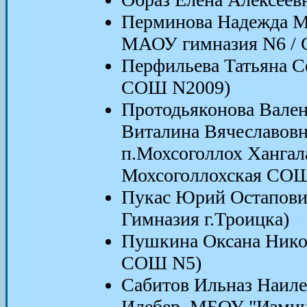
Перминова Надежда Ми
МАОУ гимназия N6 /
Перфильева Татьяна С
СОШ N2009)
Протодьяконова Вален
Виталина Вячеславовн
п.Мохсоголлох Хангал
Мохсоголлохская СО
Пукас Юрий Остапови
Гимназия г.Троицка)
Пушкина Оксана Нико
СОШ N5)
Сабитов Ильназ Наилев
Илебер, МБОУ "Изми