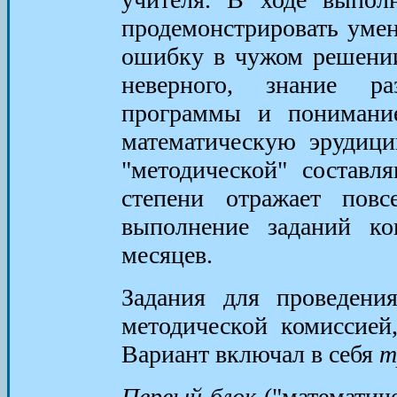
продемонстрировать умен
ошибку в чужом решении
неверного, знание р
программы и понимание
математическую эрудици
"методической" составл
степени отражает повс
выполнение заданий ко
месяцев.
Задания для проведени
методической комиссие
Вариант включал в себя
т
Первый блок
("математиче