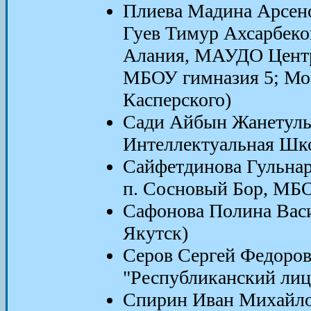
Плиева Мадина Арсено
Гуев Тимур Ахсарбеков
Алания, МАУДО Центр
МБОУ гимназия 5; Мос
Касперского)
Сади Айбын Жанетулы 
Интеллектуальная Шко
Сайфетдинова Гульнара
п. Сосновый Бор, МБ
Сафонова Полина Васи
Якутск)
Серов Сергей Федоро
"Республиканский лиц
Спирин Иван Михайло