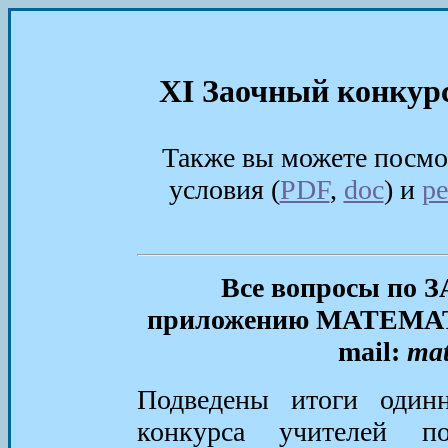
XI Заочный конкурс
Также вы можете посм
условия (
PDF
,
doc
) и
р
Все вопросы по 
приложению МАТЕМАТ
mail:
mat
Подведены итоги одинна
конкурса учителей п