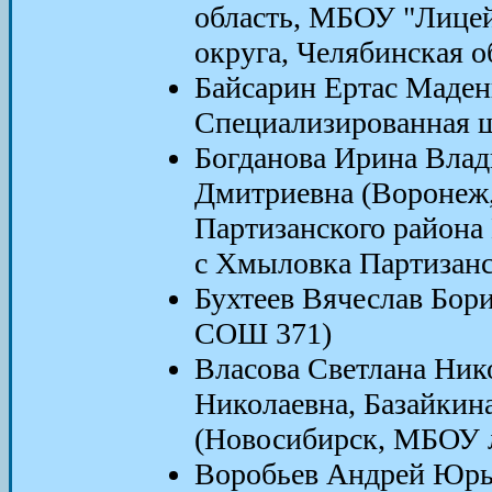
область, МБОУ "Лицей
округа, Челябинская о
Байсарин Ертас Маден
Специализированная ш
Богданова Ирина Вла
Дмитриевна (Вороне
Партизанского район
с Хмыловка Партизанс
Бухтеев Вячеслав Бор
СОШ 371)
Власова Светлана Ник
Николаевна, Базайкин
(Новосибирск, МБОУ 
Воробьев Андрей Юрь