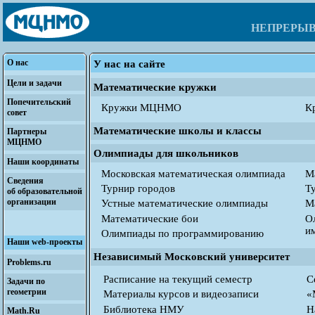
НЕПРЕРЫ
О нас
У нас на сайте
Цели и задачи
Математические кружки
Попечительский
Кружки МЦНМО
К
совет
Математические школы и классы
Партнеры
МЦНМО
Олимпиады для школьников
Наши координаты
Московская
математическая
олимпиада
М
Сведения
Турнир городов
Т
об образовательной
организации
Устные
математические
олимпиады
М
Математические бои
О
и
Олимпиады по программированию
Наши web-проекты
Независимый Московский университет
Problems.ru
Расписание на текущий семестр
С
Задачи по
геометрии
Материалы курсов
и
видеозаписи
«
Библиотека НМУ
Н
Math.Ru