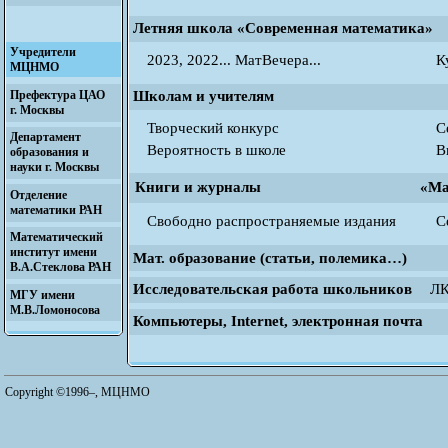
Летняя школа «Современная математика»
Учредители
2023
,
2022
...
МатВечера
...
К
МЦНМО
Префектура ЦАО
Школам и учителям
г. Москвы
Творческий конкурс
C
Департамент
Вероятность в школе
В
образования и
науки г. Москвы
Книги и журналы
«Ма
Отделение
математики РАН
Свободно распространяемые издания
С
Математический
институт имени
Мат. образование (статьи, полемика…)
В.А.Стеклова РАН
Исследовательская работа школьников
Л
МГУ имени
М.В.Ломоносова
Компьютеры, Internet
,
электронная почта
Copyright ©1996–,
МЦНМО