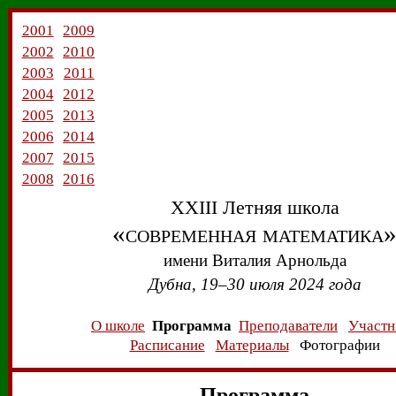
2001
2009
2002
2010
2003
2011
2004
2012
2005
2013
2006
2014
2007
2015
2008
2016
XXIII Летняя школа
«современная математика
имени
Виталия Арнольда
Дубна, 19–30 июля 2024 года
О школе
Программа
Преподаватели
Участн
Расписание
Материалы
Фотографии
Программа