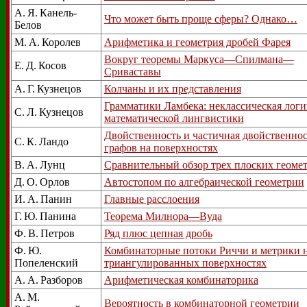
А. Я. Канель-
Что может быть проще сферы? Однако…
Белов
М. А. Королев
Арифметика и геометрия дробей Фарея
Вокруг теоремы Маркуса—Спилмана—
Е. Д. Косов
Сриваставы
А. Г. Кузнецов
Колчаны и их представления
Грамматики Ламбека: неклассическая логи
С. Л. Кузнецов
математической лингвистики
Двойственность и частичная двойственнос
С. К. Ландо
графов на поверхностях
В. А. Лунц
Сравнительный обзор трех плоских геоме
Д. О. Орлов
Автостопом по алгебраической геометрии
И. А. Панин
Главные расслоения
Г. Ю. Панина
Теорема Милнора—Вуда
Ф. В. Петров
Ряд плюс цепная дробь
Ф. Ю.
Комбинаторные потоки Риччи и метрики 
Попеленский
триангулированных поверхностях
А. А. Разборов
Арифметическая комбинаторика
А. М.
Вероятность в комбинаторной геометрии