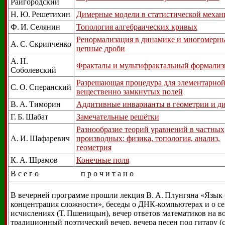
Райгородский
Н. Ю. Решетихин
Димерные модели в статистической механ
Ф. И. Селянин
Топология алгебраических кривых
Ренормализация в динамике и многомерн
А. С. Скрипченко
цепные дроби
А. Н.
Фракталы и мультифрактальный формализ
Соболевский
Разрешающая процедура для элементарной
С. О. Сперанский
вещественно замкнутых полей
В. А. Тиморин
Аддитивные инварианты в геометрии и д
Г. Б. Шабат
Замечательные решётки
Разнообразие теорий уравнений в частных
А. И. Шафаревич
производных: физика, топология, анализ,
геометрия
К. А. Шрамов
Конечные поля
В с е г о
п р о ч и т а н о
В вечерней программе прошли лекция В. А. Плунгяна «Язык
концентрация сложности», беседы о ДНК-компьютерах и о с
исчислениях (Т. Пшеницын), вечер ответов математиков на в
традиционный поэтический вечер, вечера песен под гитару (