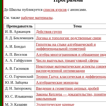
До Школы публикуется
список курсов
с анонсами.
См. также
рабочие материалы
.
Преподаватель
Тема
И. В. Аржанцев
Действия групп
Л. Д. Беклемишев
Логика и топология: родственные связи
Гипотезы на стыке алгебраической и
А. И. Бондал
дифференциальной геометрий
А. П. Веселов
Алгебра многогранников и обращение ряд
А. А. Гайфуллин
Число выпуклых триангуляций сферы
Некоторые математические аспекты совре
А. В. Гасников
распределенной оптимизации
С. О. Горчинский
Теории Галуа: классическая и дифференци
Ю. И. Зайцева
Алгебраические моноиды
Д. Н. Запорожец
Введение в геометрию цепных дробей
Законы Кеплера — доказательство, понятн
Ю. С. Ильяшенко
школьникам
М. Э. Казарян
Эллиптические кривые