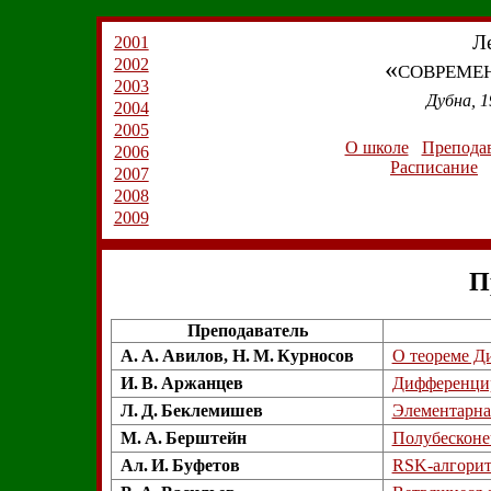
Л
2001
2002
«совреме
2003
Дубна, 1
2004
2005
О школе
Препода
2006
Расписание
2007
2008
2009
П
Преподаватель
А. А. Авилов, Н. М. Курносов
О теореме Д
И. В. Аржанцев
Дифференцир
Л. Д. Беклемишев
Элементарная
М. А. Берштейн
Полубесконе
Ал. И. Буфетов
RSK-алгорит