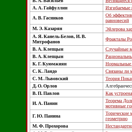
В. А. Васильев
Ветвящиеся 
А. А. Гайфуллин
Изгибаемые 
Об эффектив
А. В. Гасников
равновесий
М. Э. Казарян
Эйлерова хар
А. Я. Канель-Белов, И. В.
Фракталы Ро
Митрофанов
В. А. Клепцын
Случайные м
В. А. Клепцын
Рациональны
К. Г. Куюмжиян
Нормальные 
С. К. Ландо
Связаны ли 
С. М. Львовский
Теория Пика
Д. О. Орлов
Алгебраичес
В. П. Павлов
Как устроена
Теорема Дол
И. А. Панин
мотивные го
Торические 
Г. Ю. Панина
геометрию
М. Ф. Прохорова
Нестандартн