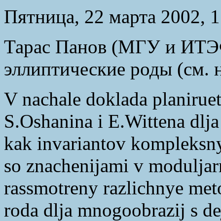
Пятница, 22 марта 2002, 1
Тарас Панов (МГУ и ИТЭ
эллиптические роды (см. 
V nachale doklada planiruets
S.Oshanina i E.Wittena dlja
kak invariantov kompleks
so znachenijami v modulja
rassmotreny razlichnye meto
roda dlja mnogoobrazij s de