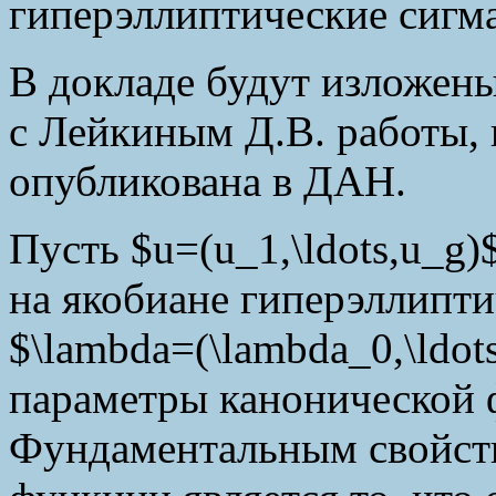
гиперэллиптические сигм
В докладе будут изложен
с Лейкиным Д.В. работы, 
опубликована в ДАН.
Пусть $u=(u_1,\ldots,u_g)
на якобиане гиперэллипти
$\lambda=(\lambda_0,\ldot
параметры канонической 
Фундаментальным свойств