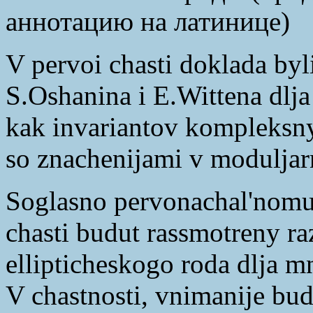
аннотацию на латинице)
V pervoi chasti doklada byl
S.Oshanina i E.Wittena dlja
kak invariantov kompleks
so znachenijami v modulja
Soglasno pervonachal'nomu 
chasti budut rassmotreny ra
ellipticheskogo roda dlja m
V chastnosti, vnimanije bud