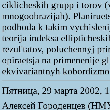
ciklicheskih grupp i torov (
mnogoobrazijah). Planiruet
podhoda k takim vychisleni
teorija indeksa elliptichesk
rezul'tatov, poluchennyj p
opiraetsja na primenenije gl
ekvivariantnyh kobordizmo
Пятница, 29 марта 2002, 1
Алексей Городенцев (НМ