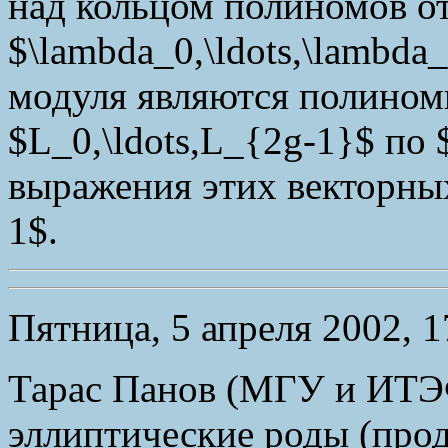
над кольцом полиномов о
$\lambda_0,\ldots,\lambd
модуля являются полино
$L_0,\ldots,L_{2g-1}$ по
выражения этих векторных
1$.
Пятница, 5 апреля 2002, 17
Тарас Панов (МГУ и ИТЭ
эллиптические роды (прод