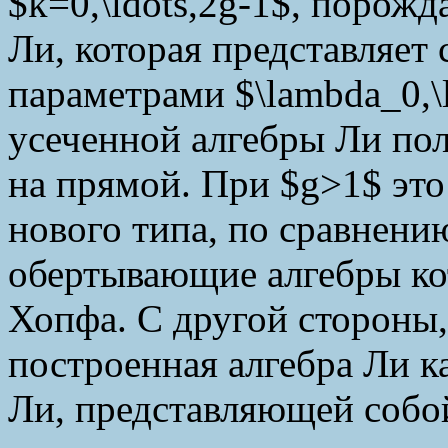
$k=0,\ldots,2g-1$, порож
Ли, которая представляет
параметрами $\lambda_0,\
усеченной алгебры Ли по
на прямой. При $g>1$ эт
нового типа, по сравнени
обертывающие алгебры ко
Хопфа. С другой стороны,
построенная алгебра Ли к
Ли, представляющей собо