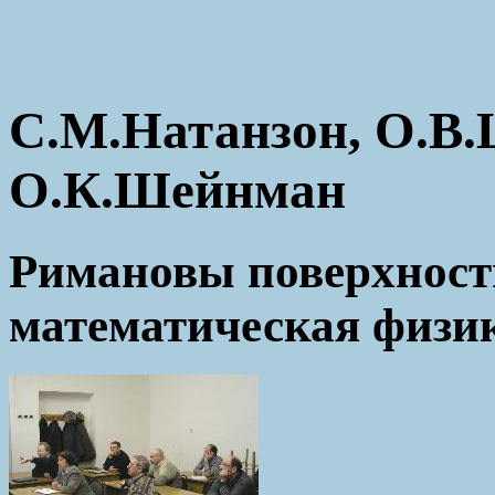
С.М.Натанзон, О.В
О.К.Шейнман
Римановы поверхност
математическая физи