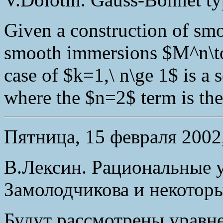
Given a construction of smo
smooth immersions $M^n\to
case of $k=1,\ n\ge 1$ is a 
where the $n=2$ term is th
Пятница, 15 февраля 2002,
В.Лексин. Рациональные 
Замолодчикова и некотор
Будут рассмотрены уравн