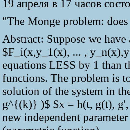
19 апреля в 17 часов сост
"The Monge problem: does it
Abstract: Suppose we have 
$F_i(x,y_1(x), ... , y_n(x),
equations LESS by 1 than 
functions. The problem is to
solution of the system in the 
g^{(k)} )$ $x = h(t, g(t), g',
new independent parameter a