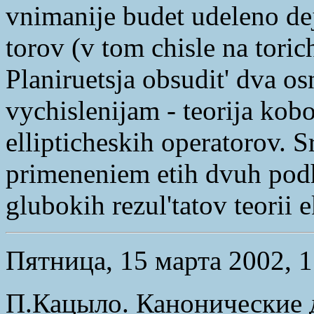
vnimanije budet udeleno dej
torov (v tom chisle na tori
Planiruetsja obsudit' dva 
vychislenijam - teorija kob
ellipticheskih operatorov. S
primeneniem etih dvuh podh
glubokih rezul'tatov teorii
Пятница, 15 марта 2002, 1
П.Кацыло. Канонические