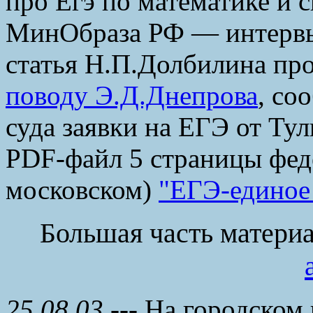
про Егэ по математике и 
МинОбраза РФ — интервь
статья Н.П.Долбилина п
поводу Э.Д.Днепрова
, со
суда заявки на ЕГЭ от Тул
PDF-файл 5 страницы фед
московском)
"ЕГЭ-единое 
Большая часть матери
25.08.03
--- На городско