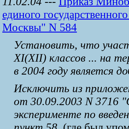
11.02.04
---
Приказ Миноб
единого государственного 
Москвы" N 584
Установить, что участ
ХI(ХII) классов ... на 
в 2004 году является д
Исключить из приложе
от 30.09.2003 N 3716 
эксперименте по введен
пункт 58.
(где был упом