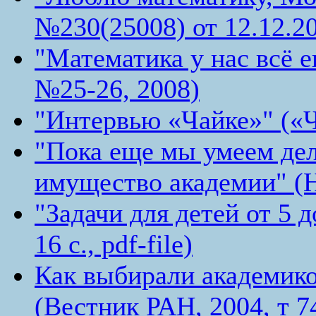
№230(25008) от 12.12.2
"Математика у нас всё 
№25-26, 2008)
"Интервью «Чайке»" («Ч
"Пока еще мы умеем дел
имущество академии" (Но
"Задачи для детей от 5 
16 с., pdf-file)
Как выбирали академико
(Вестник РАН, 2004, т 7