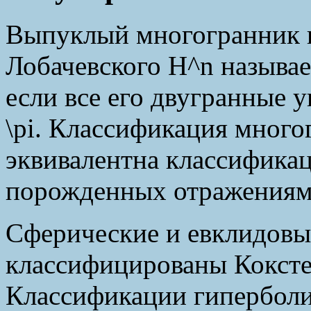
Выпуклый многогранник в
Лобачевского H^n называе
если все его двугранные 
\pi. Классификация много
эквивалентна классифика
порожденных отражениям
Сферические и евклидовы
классифицированы Коксте
Классификации гиперболи