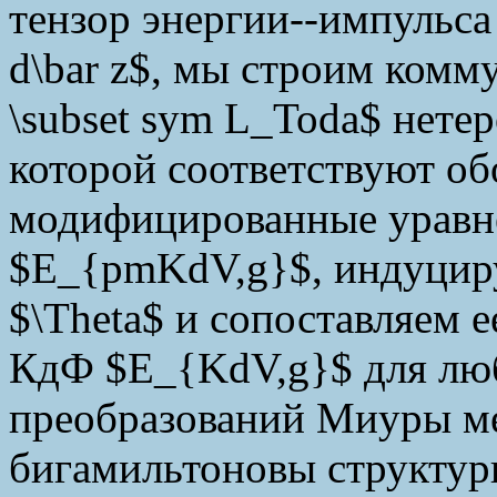
тензор энергии--импульса
d\bar z$, мы строим комм
\subset sym L_Toda$ нете
которой соответствуют о
модифицированные уравне
$E_{pmKdV,g}$, индуцир
$\Theta$ и сопоставляем 
КдФ $E_{KdV,g}$ для люб
преобразований Миуры м
бигамильтоновы структуры