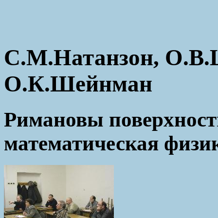
С.М.Натанзон, О.В
О.К.Шейнман
Римановы поверхност
математическая физи