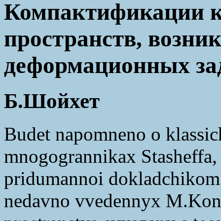
Компактификации 
пространств, возни
деформационных за
Б.Шойхет
Budet napomneno o klassic
mnogogrannikax Stasheffa, 
pridumannoi dokladchikom k
nedavno vvedennyx M.Kont