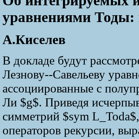
Об интегрируемых и
уравнениями Тоды: 
А.Киселев
В докладе будут рассмот
Лезнову--Савельеву урав
ассоциированные с полуп
Ли $g$. Приведя исчерпы
симметрий $sym L_Toda$,
операторов рекурсии, вы