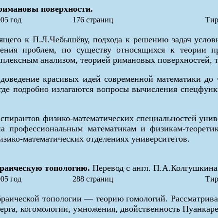
римановы поверхности.
05 год
176 страниц
Тир
дящего к П.Л.Чебышёву, подхода к решению задач усло
ения проблем, по существу относящихся к теории пр
плексным анализом, теорией римановых поверхностей, т
 доведение красивых идей современной математики до 
, где подробно излагаются вопросы вычисления спецфу
 аспирантов физико-математических специальностей уни
на профессиональным математикам и физикам-теорети
изико-математических отделениях университетов.
браическую топологию.
Перевод с англ. П.А.Колгушкина
05 год
288 страниц
Тир
ебраической топологии — теорию гомологий. Рассматрива
га, когомологии, умножения, двойственность Пуанкаре