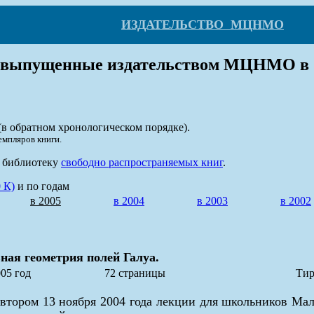
ИЗДАТЕЛЬСТВО МЦНМО
выпущенные издательством МЦНМО в 20
в обратном хронологическом порядке).
емпляров книги.
и библиотеку
свободно распространяемых книг
.
 К)
и по годам
в 2005
в 2004
в 2003
в 2002
ная геометрия полей Галуа.
05 год
72 страницы
Тир
автором
13 ноября 2004 года
лекции для школьников Мало