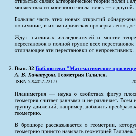
открытых связях алгебраической теории полей Гал
множествах из конечного числа точек — с другой.
Большая часть этих новых открытий обнаружена
понимание, и их эмпирическая проверка легко д
Ждут пытливых исследователей и многие теор
перестановок в полной группе всех перестановок
отличающие эти перестановки от непроективных.
Вып. 32
Библиотеки "Математическое просвещ
А. В. Хачатурян.
Геометрия Галилея.
ISBN 5-94057-221-9
20
Планиметрия — наука о свойствах фигур плоск
геометрия считает равными и не различает. Всем
группу движений, например, добавить преобразов
геометрию.
В брошюре рассказывается о геометрии, котор
геометрию принято называть геометрией Галилея. В