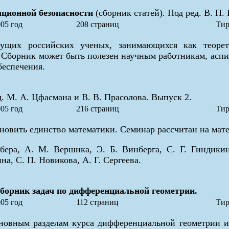
ционной безопасности
(сборник статей). Под ред. В. П. 
05 год
208 страниц
Тир
дущих российских ученых, занимающихся как теоре
. Сборник может быть полезен научным работникам, аспир
беспечения.
. М. А. Цфасмана и В. В. Прасолова. Выпуск 2.
05 год
216 страниц
Тир
овить единство математики. Семинар рассчитан на мате
ра, А. М. Вершика, Э. Б. Винберга, С. Г. Гиндикина
а, С. П. Новикова, А. Г. Сергеева.
борник задач по дифференциальной геометрии.
05 год
112 страниц
Тир
сновным разделам курса дифференциальной геометрии и