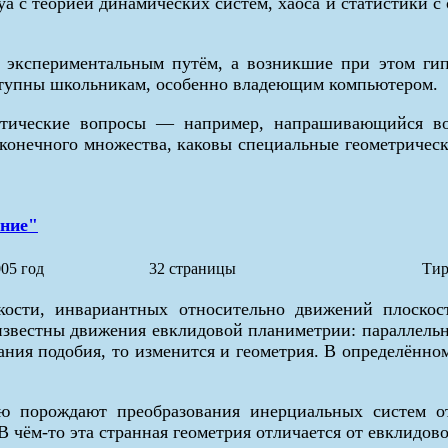
уа с теорией динамических систем, хаоса и статистики с
 экспериментальным путём, а возникшие при этом гип
оступны школьникам, особенно владеющим компьютером.
етические вопросы — например, напрашивающийся во
 конечного множества, каковы специальные геометричес
ение"
05 год
32 страницы
Тир
ости, инвариантных относительно движений плоскос
 известны движения евклидовой планиметрии: параллельн
ания подобия, то изменится и геометрия. В определённ
ую порождают преобразования инерциальных систем о
 чём-то эта странная геометрия отличается от евклидовой