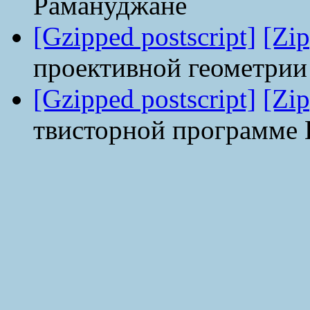
Рамануджане
[Gzipped postscript]
[Zip
проективной геометрии
[Gzipped postscript]
[Zip
твисторной программе 