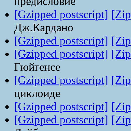
предисловие
[Gzipped postscript]
[Zip
Дж.Кардано
[Gzipped postscript]
[Zip
[Gzipped postscript]
[Zip
Гюйгенсе
[Gzipped postscript]
[Zip
циклоиде
[Gzipped postscript]
[Zip
[Gzipped postscript]
[Zip